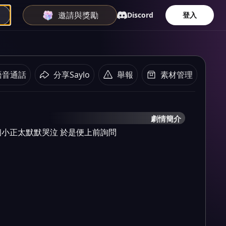
邀請與獎勵
Discord
登入
語音通話
分享Saylo
舉報
素材管理
劇情簡介
小正太默默哭泣 於是便上前詢問