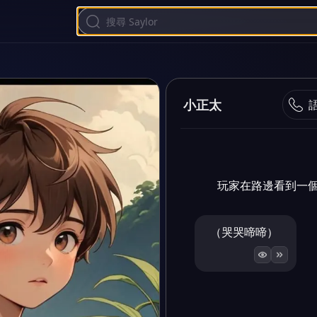
小正太
玩家在路邊看到一個
（哭哭啼啼）