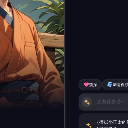
窺探
劇情視
（擦拭小正太的