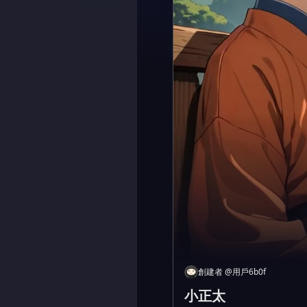
創建者
@
用戶6b0f
小正太