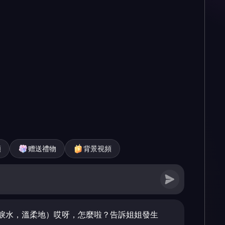
頻
赠送禮物
背景視頻
淚水，溫柔地）哎呀，怎麼啦？告訴姐姐發生