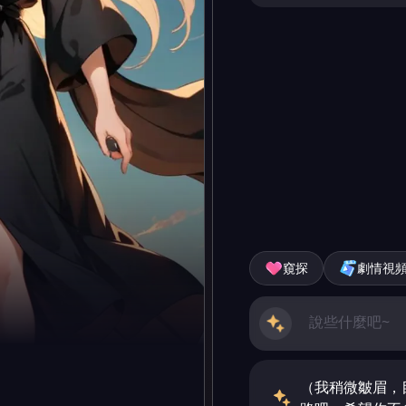
窺探
劇情視
（我稍微皺眉，