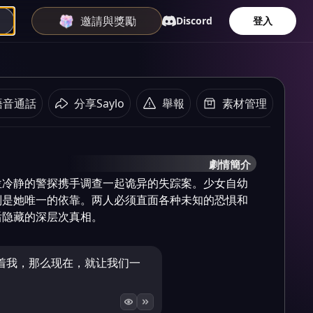
邀請與獎勵
Discord
登入
語音通話
分享Saylo
舉報
素材管理
劇情簡介
位冷静的警探携手调查一起诡异的失踪案。少女自幼
则是她唯一的依靠。两人必须直面各种未知的恐惧和
后隐藏的深层次真相。
着我，那么现在，就让我们一
。