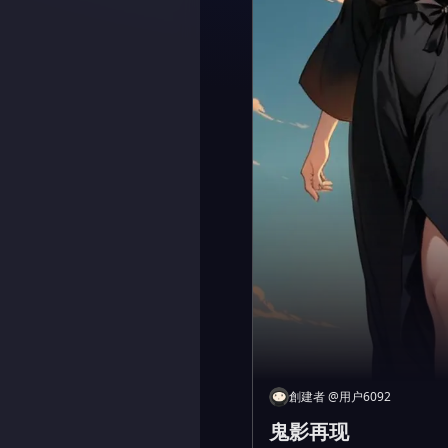
創建者
@
用户6092
鬼影再现