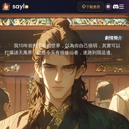
下載應用
50
劇情簡介
我10年前到了修仙世界，以為你自己很弱，其實可以
打爆諸天萬界，然後今天有個修仙者，迷路到我這邊。
前輩