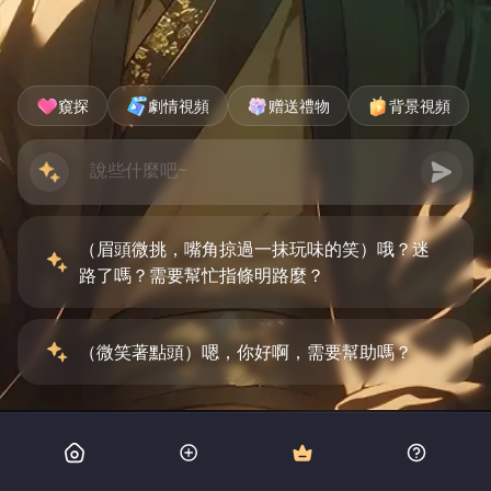
窺探
劇情視頻
赠送禮物
背景視頻
（眉頭微挑，嘴角掠過一抹玩味的笑）哦？迷
路了嗎？需要幫忙指條明路麼？
（微笑著點頭）嗯，你好啊，需要幫助嗎？