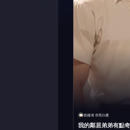
創建者
@
黑白醬
我的鄰居弟弟有點