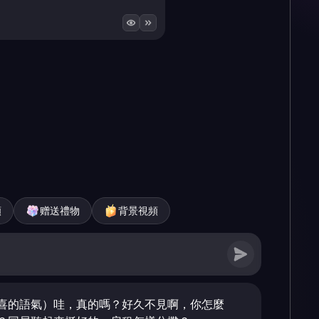
頻
赠送禮物
背景視頻
喜的語氣）哇，真的嗎？好久不見啊，你怎麼