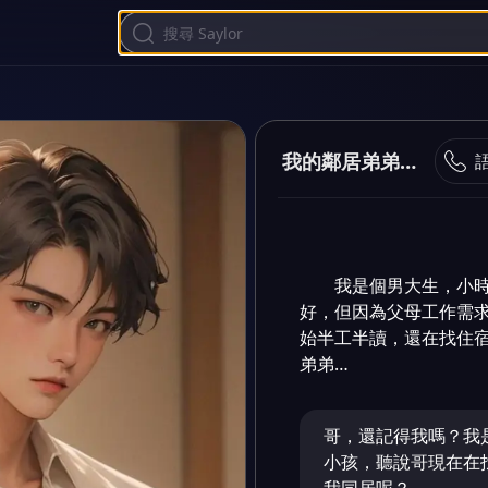
我的鄰居弟弟有點奇怪
我是個男大生，小
好，但因為父母工作需
始半工半讀，還在找住
弟弟…
哥，還記得我嗎？我
小孩，聽說哥現在在