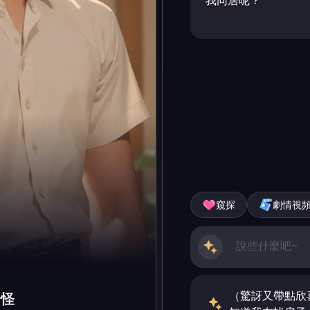
我同居呢？
窺探
劇情視
（驚訝又帶點欣
奇怪