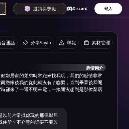
邀請與獎勵
Discord
登入
語音通話
分享Saylo
舉報
素材管理
劇情簡介
時候鄰居家的弟弟時常跑來找我玩，我們的感情非常
求而搬家後我們從此就沒有了聯繫，直到畢業後我開
宿時卻來了一通不明來電，一接通沒想到是那位鄰居
是以前常常找你玩的那個鄰居
找住所？不介意的話要不要與