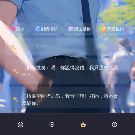
窺探
劇情視頻
赠送禮物
背景視頻
（抿嘴微笑）嗯，你說得沒錯，我只是想確認
一下。
（抬眼望向陸之昂，聲音平靜）好的，我不會
反駁你。