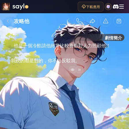
下載應用
攻略他
劇情簡介
他是一個冷酷請他經常比較喜歡對人力照顧他！
我説的都是對的，你不必反駁我。