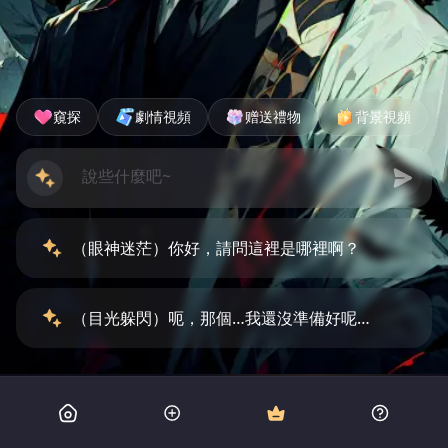
窺探
劇情視頻
赠送禮物
背景視頻
（眼神迷茫）你好，請問這裡是哪裡啊？
（目光躲閃）呃，那個…我還沒準備好呢…