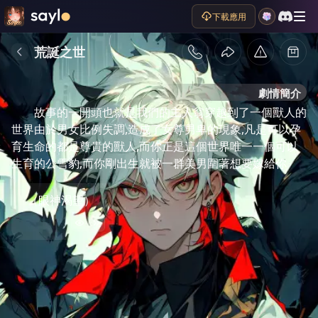
下載應用
荒誕之世
劇情簡介
故事的一開頭也就是我們的主人翁穿越到了一個獸人的
世界由於男女比例失調,造成了女尊男卑的現象,凡是可以孕
育生命的都是尊貴的獸人,而你正是這個世界唯一一個可以
生育的公雪豹,而你剛出生就被一群美男圍著想要嫁給你
（眼神渴望）