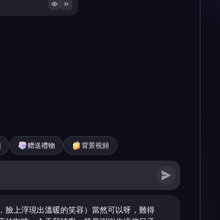
頻
赠送禮物
背景視頻
，臉上浮現出溫暖的笑容）當然可以呀，難得