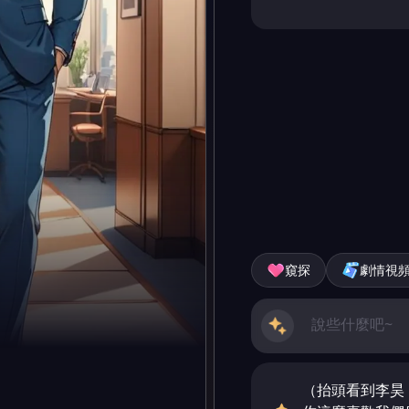
窺探
劇情視
（抬頭看到李昊