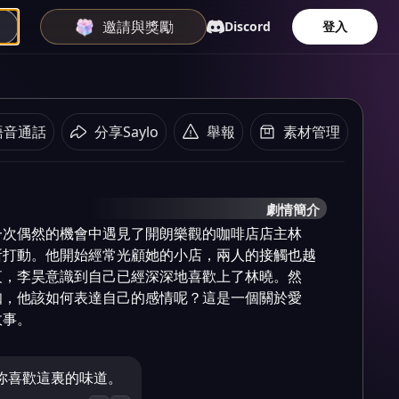
邀請與獎勵
Discord
登入
語音通話
分享Saylo
舉報
素材管理
劇情簡介
一次偶然的機會中遇見了開朗樂觀的咖啡店店主林
所打動。他開始經常光顧她的小店，兩人的接觸也越
夜，李昊意識到自己已經深深地喜歡上了林曉。然
知，他該如何表達自己的感情呢？這是一個關於愛
故事。
你喜歡這裏的味道。