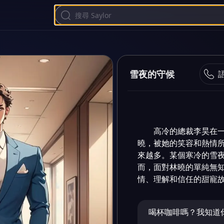
雪夜的守候
高冷的總裁李昊在
曉，被她的笑容和熱情
來越多。某個寒冷的雪
而，面對林曉的單純無
情、理解和信任的甜寵
喝杯咖啡嗎？我知道