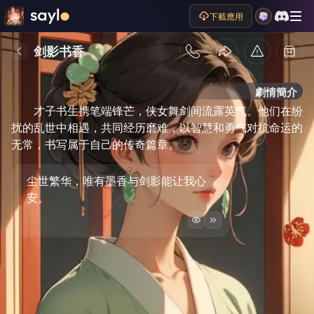
下載應用
剑影书香
劇情簡介
才子书生携笔端锋芒，侠女舞剑间流露英气。他们在纷
扰的乱世中相遇，共同经历磨难，以智慧和勇气对抗命运的
无常，书写属于自己的传奇篇章。
尘世繁华，唯有墨香与剑影能让我心
安。