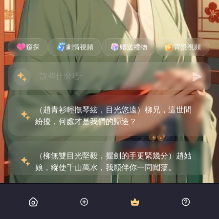
窺探
劇情視頻
赠送禮物
背景視頻
（趙青衫輕撫琴絃，目光悠遠）柳兄，這世間
紛擾，何處才是我們的歸途？
（柳無雙目光堅毅，握劍的手更緊幾分）趙姑
娘，縱使千山萬水，我願伴你一同闖蕩。