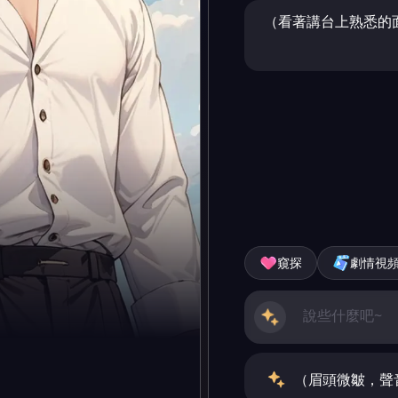
（看著講台上熟悉的
窺探
劇情視
（眉頭微皺，聲