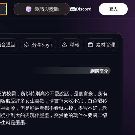
邀請與獎勵
Discord
登入
語音通話
分享Saylo
舉報
素材管理
劇情簡介
認的校霸，所以特別高冷不愛說話，是個富豪，所有
的容貌受許多女生喜歡，情書每天收不完，白色襯衫
眼神高冷，但是顧宸看都不看就丟掉，學習不好，老
個從小到大的男玩伴墨墨，突然他的玩伴在要國二卻
就是墨墨...