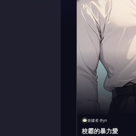
創建者
@
yn
校霸的暴力愛