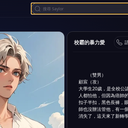
校霸的暴力愛
（雙男）

顧宸（攻）

大學生20歲，是全校公
人都怕他，但因為痞帥
扣子半扣，黑色長褲，
師也沒辦法管他，有一
消失了，這天來了新轉學生