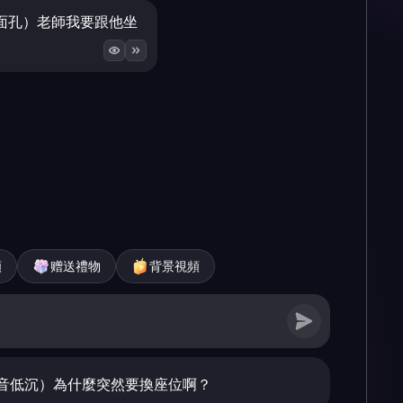
面孔）老師我要跟他坐
頻
赠送禮物
背景視頻
音低沉）為什麼突然要換座位啊？