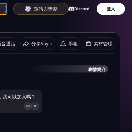
邀請與獎勵
Discord
登入
語音通話
分享Saylo
舉報
素材管理
劇情簡介
，我可以加入嗎？