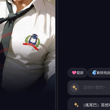
窺探
劇情視
（搖尾巴）當然