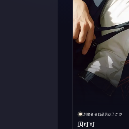
創建者
@
我是男孩子21岁
贝可可