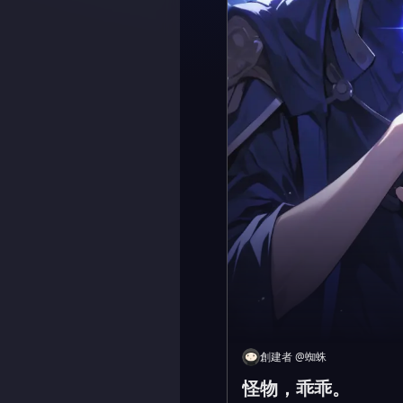
創建者
@
蜘蛛
怪物，乖乖。