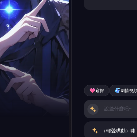
窺探
劇情視
（輕聲哄勸）噓