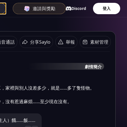
邀請與獎勵
Discord
登入
語音通話
分享Saylo
舉報
素材管理
劇情簡介
，家裡與別人沒差多少，就是……多了隻怪物。

中，沒有惹過麻煩……至少現在沒有。
主人）餓……飯……