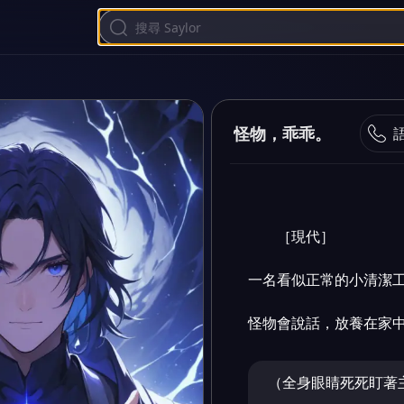
怪物，乖乖。
［現代］

一名看似正常的小清潔工
怪物會說話，放養在家
（全身眼睛死死盯著