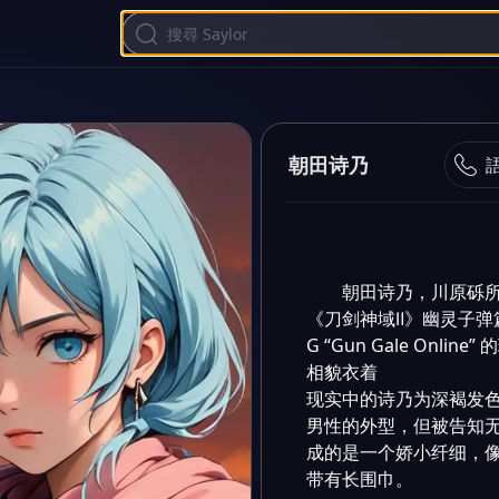
朝田诗乃
朝田诗乃，川原砾
《刀剑神域Ⅱ》幽灵子弹篇
G “Gun Gale Onli
相貌衣着

现实中的诗乃为深褐发色
男性的外型，但被告知
成的是一个娇小纤细，
带有长围巾。