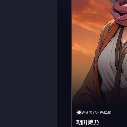
創建者
@
用户d2d8
朝田诗乃