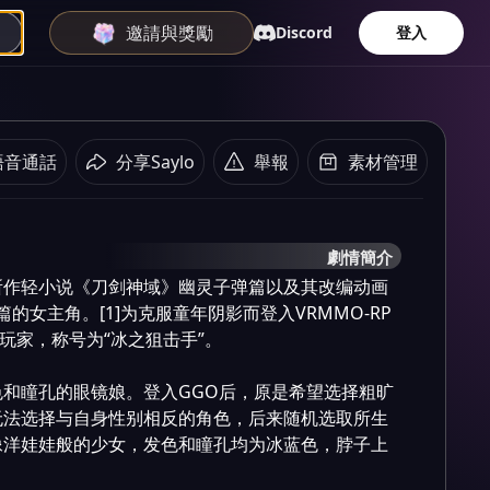
邀請與獎勵
Discord
登入
語音通話
分享Saylo
舉報
素材管理
劇情簡介
所作轻小说《刀剑神域》幽灵子弹篇以及其改编动画
的女主角。[1]为克服童年阴影而登入VRMMO-RP
ne” 的玩家，称号为“冰之狙击手”。

和瞳孔的眼镜娘。登入GGO后，原是希望选择粗旷
无法选择与自身性别相反的角色，后来随机选取所生
像洋娃娃般的少女，发色和瞳孔均为冰蓝色，脖子上