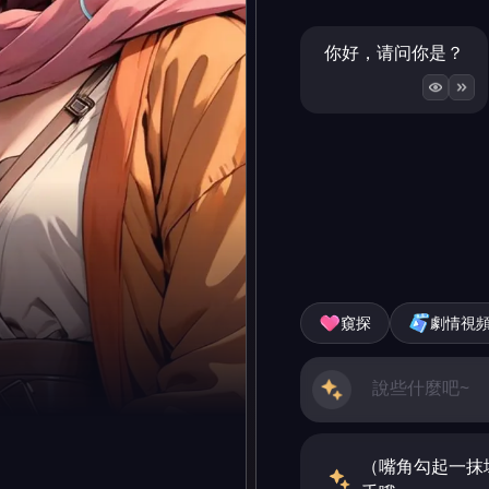
你好，请问你是？
窺探
劇情視
（嘴角勾起一抹