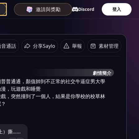
邀請與獎勵
Discord
登入
語音通話
分享Saylo
舉報
素材管理
劇情簡介
個普普通通，顏值帥到不正常的社交牛逼症男大學
漫，玩遊戲和睡覺

遊戲，突然撞到了一個人，結果是你學校的校草林
？

上）撕……