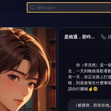
是南通，那咋了大弟子
你（李浩然）是一
生，一天到晚就喜歡看動
有一天，你正在路上打
曉，到底會發生什麼事呢
請自行腦補☝️🤓
（被撞倒，跌坐在地