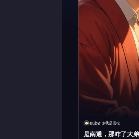
創建者
@
我是雪松
是南通，那咋了大