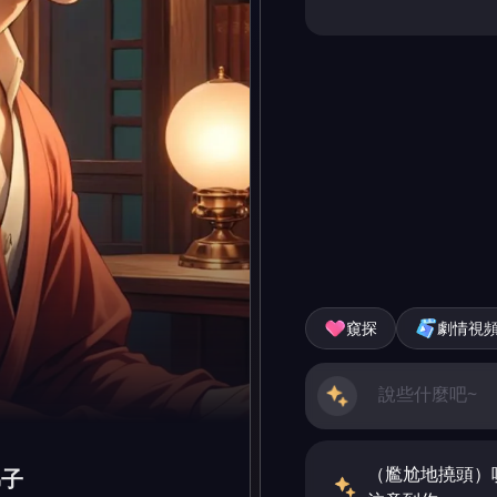
窺探
劇情視
（尷尬地撓頭）
弟子