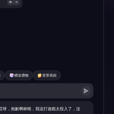
頻
赠送禮物
背景視頻
哎呀，抱歉啊林曉，我這打遊戲太投入了，沒