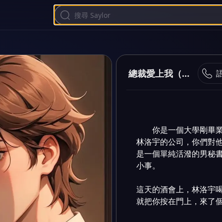
總裁愛上我（雙男主）
你是一個大學剛畢業
林洛宇的公司，你們對
是一個單純活潑的男秘
小事。

這天的酒會上，林洛宇
就把你按在門上，來了