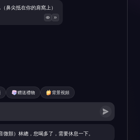
…（鼻尖抵在你的肩窩上）
頻
赠送禮物
背景視頻
音微顫）林總，您喝多了，需要休息一下。