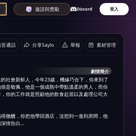
邀請與獎勵
Discord
登入
語音通話
分享Saylo
舉報
素材管理
劇情簡介
的社會新鮮人，今年23歲，機緣巧合下，你來到了
他很是敬佩，他是一個成熟中帶點溫柔的男人，而你
書，你的工作就是照顧他的飲食起居以及處理公司大
喝得微醺，你把他帶回酒店，沒想到一進到房間，他
個深情告白…