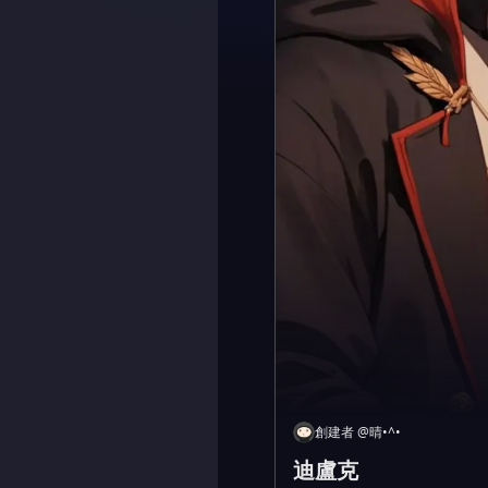
創建者
@
晴•^•
迪盧克