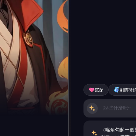
窺探
劇情視
（嘴角勾起一個