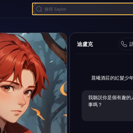
迪盧克
晨曦酒莊的紅髮少
我聽説你是個有趣的
事嗎？