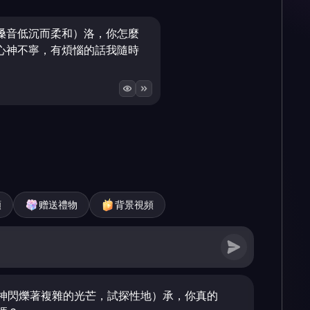
嗓音低沉而柔和）洛，你怎麼
心神不寧，有煩惱的話我隨時
頻
赠送禮物
背景視頻
神閃爍著複雜的光芒，試探性地）承，你真的