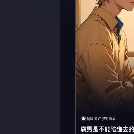
創建者
@
肥宅勇者
腐男是不能陷進去