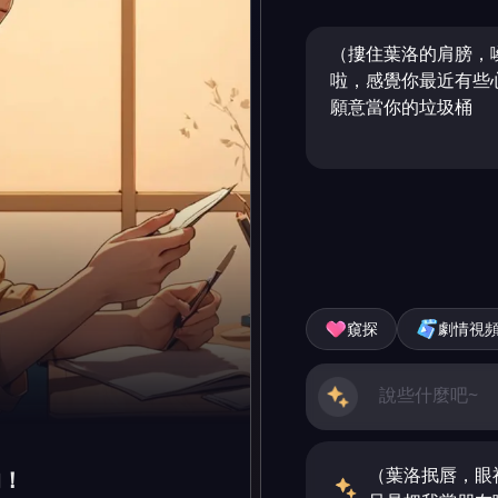
（摟住葉洛的肩膀，
啦，感覺你最近有些
願意當你的垃圾桶
窺探
劇情視
（葉洛抿唇，眼
的！