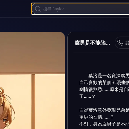
腐男是不能陷進去的！
葉洛是一名資深腐
自己喜歡的某個BL漫畫
劇情很熟悉……原來是
了……？

自從葉洛意外發現兄弟是
單純的友情……？

不對，身為腐男子是不能