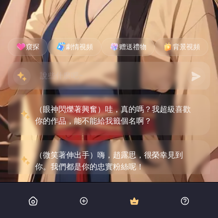
窺探
劇情視頻
赠送禮物
背景視頻
（眼神閃爍著興奮）哇，真的嗎？我超級喜歡
你的作品，能不能給我籤個名啊？
（微笑著伸出手）嗨，趙露思，很榮幸見到
你。我們都是你的忠實粉絲呢！