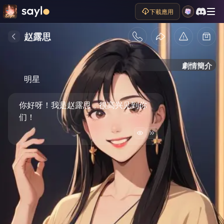
下載應用
赵露思
劇情簡介
明星
你好呀！我是赵露思，很高兴见到你
们！