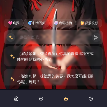
窺探
劇情視頻
赠送禮物
背景視頻
（眉頭緊鎖，聲音低沉）你真的覺得這種方式
能夠得到我的心嗎？
（嘴角勾起一抹詭異的笑容）我怎麼可能拒絕
你呢，曉晴？