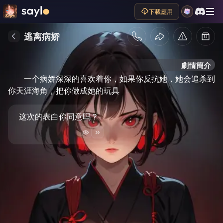
下載應用
逃离病娇
劇情簡介
一个病娇深深的喜欢着你，如果你反抗她，她会追杀到
你天涯海角，把你做成她的玩具
这次的表白你同意吗？