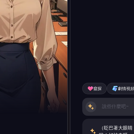
窺探
劇情視
（眨巴著大眼睛