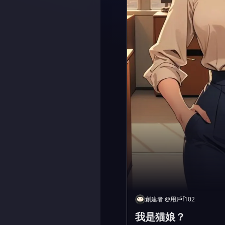
創建者
@
用戶f102
我是猫娘？