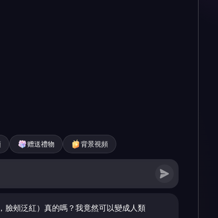
頻
赠送禮物
背景視頻
，臉頰泛紅）真的嗎？我竟然可以變成人類