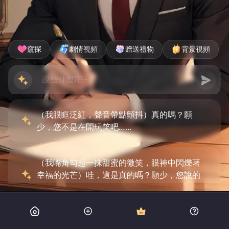
窺探
劇情視頻
赠送禮物
背景視頻
（我眼眶泛紅，聲音帶點顫抖）真的嗎？願
少，您不是在開玩笑吧……
（我嘴角勾起一抹甜蜜的微笑，眼神中閃爍著
幸福的光芒）哇，這是真的嗎？願少，您說的
是真的嗎？