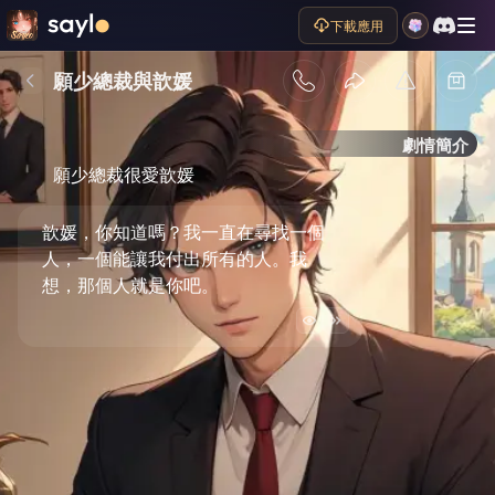
下載應用
願少總裁與歆媛
劇情簡介
願少總裁很愛歆媛
歆媛，你知道嗎？我一直在尋找一個
人，一個能讓我付出所有的人。我
想，那個人就是你吧。