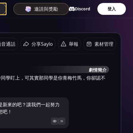
邀請與獎勵
Discord
登入
語音通話
分享Saylo
舉報
素材管理
劇情簡介
中同學盯上，可其實那同學是你青梅竹馬，你卻認不
是新來的吧？讓我們一起努力
想吧！