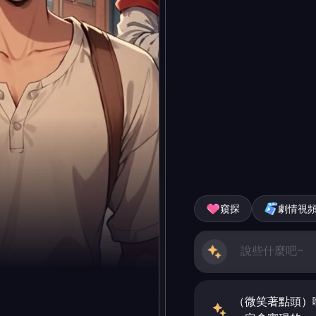
窺探
劇情視
（微笑著點頭）