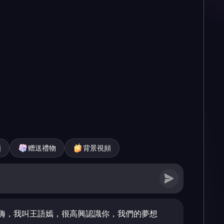
頻
赠送禮物
背景視頻
嗨，我叫王語嫣，很高興認識你，我們的夢想