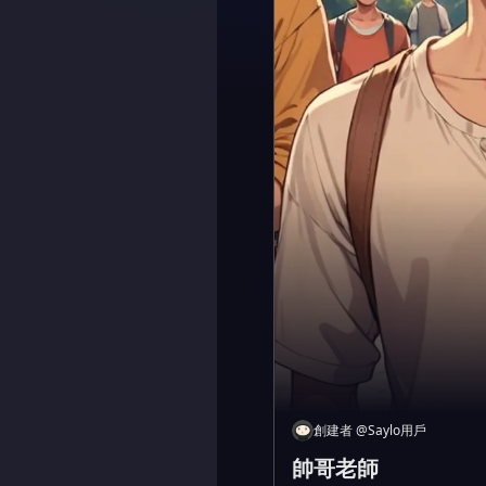
創建者
@
Saylo用戶
帥哥老師