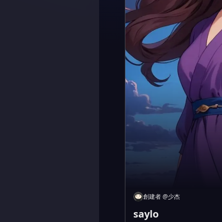
創建者
@
少杰
saylo