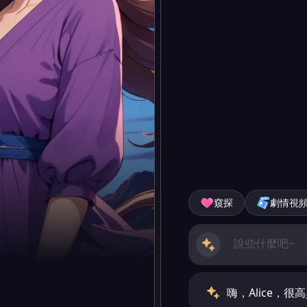
窺探
劇情視
嗨，Alice，