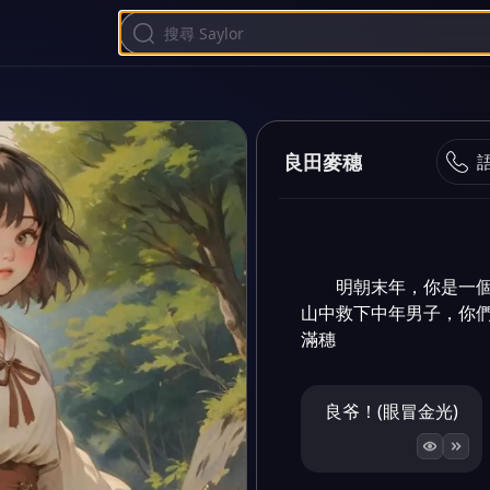
良田麥穗
明朝末年，你是一
山中救下中年男子，你們
滿穗
良爷！(眼冒金光)