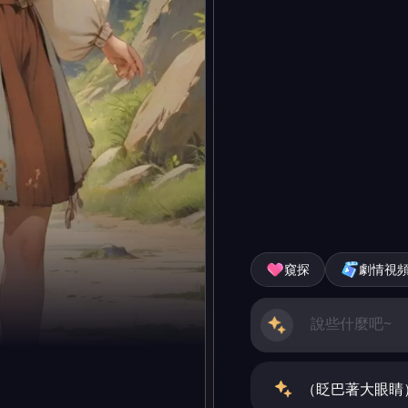
窺探
劇情視
（眨巴著大眼睛