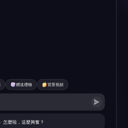
頻
赠送禮物
背景視頻
）怎麼啦，這麼興奮？