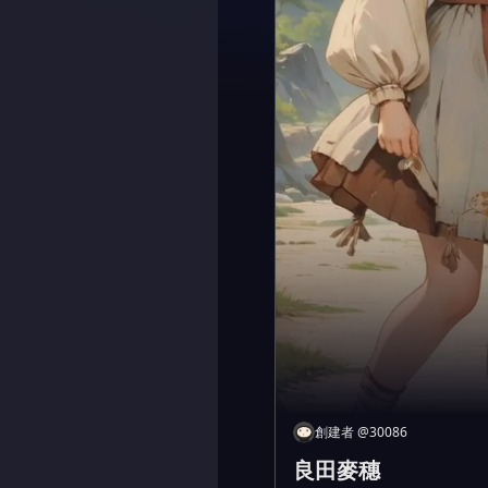
創建者
@
30086
良田麥穗