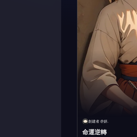
創建者
@
妍.
命運逆轉