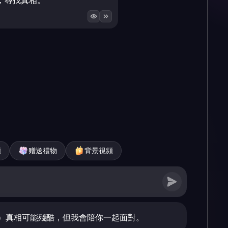
，尋找真相。
頻
赠送禮物
背景視頻
）真相可能殘酷，但我會陪你一起面對。