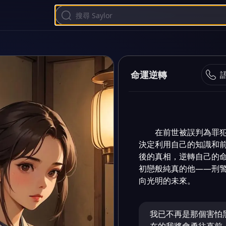
命運逆轉
在前世被誤判為罪
決定利用自己的知識和
後的真相，逆轉自己的
初戀般純真的他——刑
向光明的未來。
我已不再是那個害怕