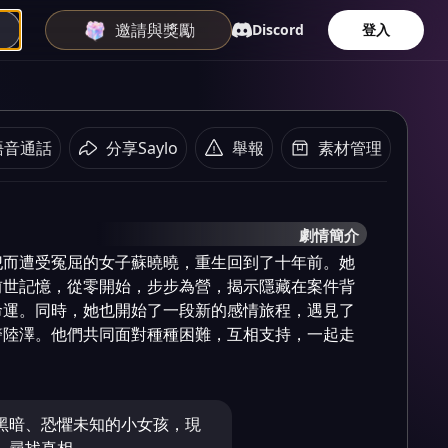
邀請與獎勵
Discord
登入
語音通話
分享Saylo
舉報
素材管理
劇情簡介
犯而遭受冤屈的女子蘇曉曉，重生回到了十年前。她
前世記憶，從零開始，步步為營，揭示隱藏在案件背
命運。同時，她也開始了一段新的感情旅程，遇見了
警陸澤。他們共同面對種種困難，互相支持，一起走
黑暗、恐懼未知的小女孩，現