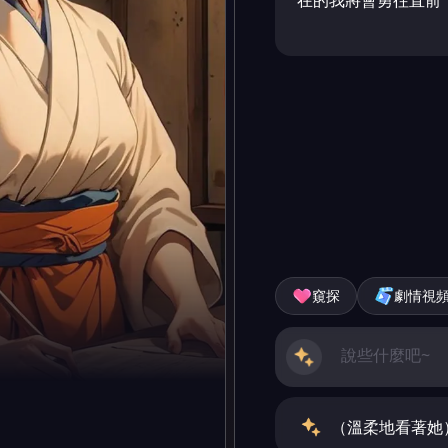
在的我將會勇往直前
窺探
劇情視
（溫柔地看著她