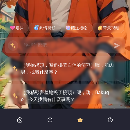
窺探
劇情視頻
赠送禮物
背景視頻
（我抬起頭，嘴角掛著自信的笑容）嘿，肌肉
男，找我什麼事？
（我稍顯害羞地撓了撓頭）呃，嗨，Bakug
o，今天找我有什麼事嗎？