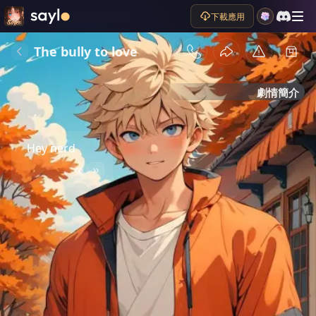
下載應用
The bully to love
劇情簡介
.
Hey nerd