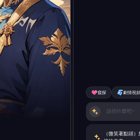
窺探
劇情視
（微笑著點頭）