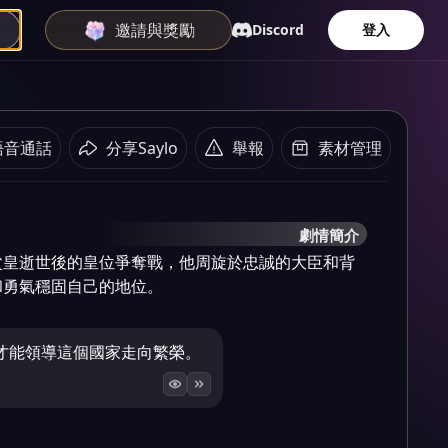
邀請與獎勵
Discord
登入
語音通話
分享Saylo
舉報
素材管理
劇情簡介
父皇逝世後的皇位爭奪戰，他周旋於忠誠的大臣和背
和勇氣穩固自己的地位。
才能領導這個國家走向繁榮。