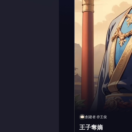
創建者
@
王俊
王子奪嫡