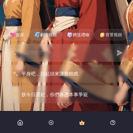
窺探
劇情視頻
赠送禮物
背景視頻
平身吧，抬起頭來讓朕瞧瞧
朕今日選妃，你們各憑本事爭寵