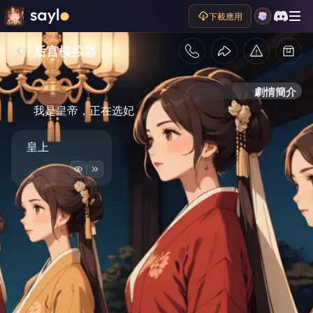
下載應用
后宫模拟器
劇情簡介
我是皇帝，正在选妃
皇上