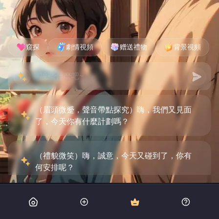
窺探
劇情視頻
赠送禮物
背景視頻
（眉頭微蹙，聲音帶點探究）嗨，我們又見面
了，今天你有什麼計劃嗎？
（禮貌微笑）嗨，誠意，今天又碰到了，你有
何安排呢？