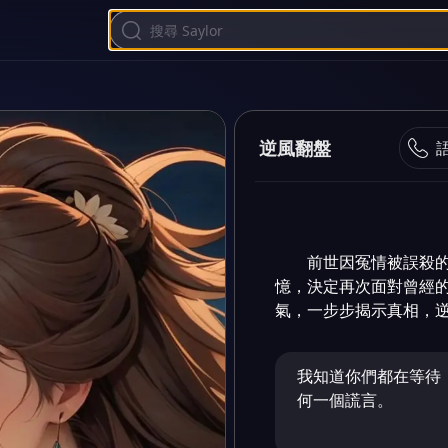
逆風翻盤
前世因冤情被誤殺
憶，決定再次面對曾經
氣，一步步揭示真相，
我知道你們都在等待
何一個謊言。