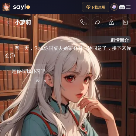
下載應用
小萝莉
劇情簡介
有一天，你找你同桌去她家补习，她同意了，接下来你
会(?)
是你找我补习吗