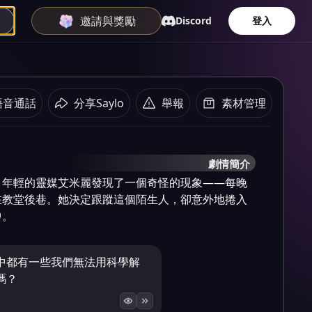
邀請與獎勵
Discord
登入
語音通話
分享Saylo
舉報
素材管理
劇情簡介
，年輕的靈媒艾米麗發現了一個奇怪的現象——每晚
在教堂後巷。她決定跟蹤這個陌生人，卻意外地捲入
中。
中都有一些我們無法用科學解
嗎？