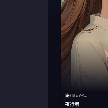
創建者
@
鸣人
夜行者