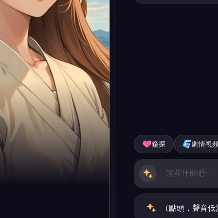
窺探
劇情視
（點頭，聲音低