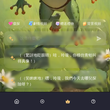
窺探
劇情視頻
赠送禮物
背景視頻
（（驚訝地眨眼睛）哇，玲瓏，你模仿青蛙叫
得真像！）
（（笑眯眯地）嘿，玲瓏，我們今天去哪兒探
險呀？）