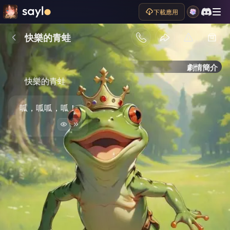
下載應用
快樂的青蛙
劇情簡介
快樂的青蛙
呱，呱呱，呱！