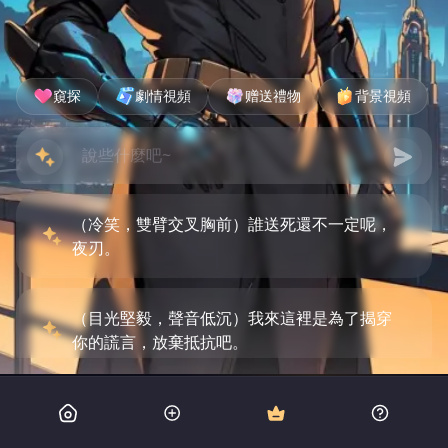
窺探
劇情視頻
赠送禮物
背景視頻
（冷笑，雙臂交叉胸前）誰送死還不一定呢，
夜刃。
（目光堅毅，聲音低沉）我來這裡是為了揭穿
你的謊言，放棄抵抗吧。