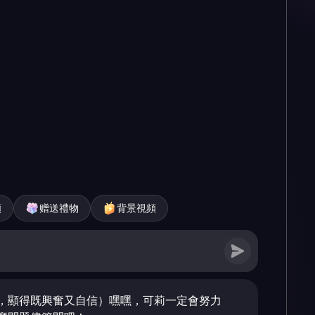
頻
赠送禮物
背景視頻
，顯得既興奮又自信）嘿嘿，可莉一定會努力