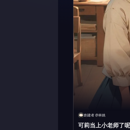
創建者
@
林姚
可莉当上小老师了