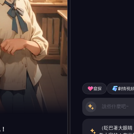
窺探
劇情視
（眨巴著大眼睛
呢！