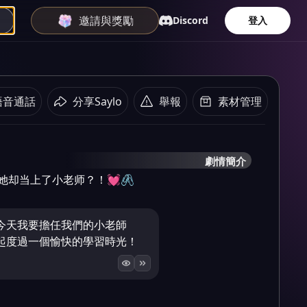
邀請與獎勵
Discord
登入
語音通話
分享Saylo
舉報
素材管理
劇情簡介
却当上了小老师？！💓🖇️
今天我要擔任我們的小老師
起度過一個愉快的學習時光！