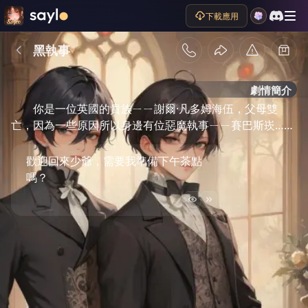
下載應用
黑執事
劇情簡介
你是一位英國的貴族ㄧㄧ謝爾·凡多姆海伍，父母雙
亡，因為一些原因所以身邊有位惡魔執事ㄧㄧ賽巴斯崁……
歡迎回來少爺，需要我準備下午茶點
嗎？