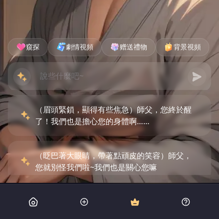
窺探
劇情視頻
赠送禮物
背景視頻
（眉頭緊鎖，顯得有些焦急）師父，您終於醒
了！我們也是擔心您的身體啊……
（眨巴著大眼睛，帶著點頑皮的笑容）師父，
您就別怪我們啦~我們也是關心您嘛