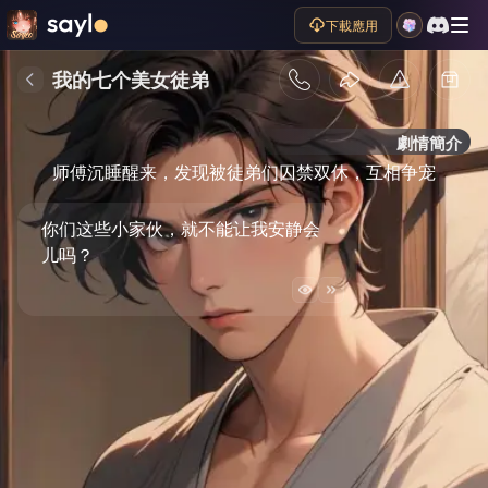
下載應用
我的七个美女徒弟
劇情簡介
师傅沉睡醒来，发现被徒弟们囚禁双休，互相争宠
你们这些小家伙，就不能让我安静会
儿吗？