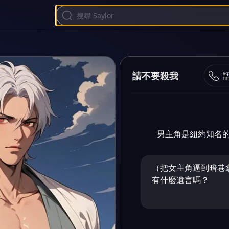
請不要殺我
男主角是紐約知名
（把女主角逼到暗巷
有什麼遺言嗎？