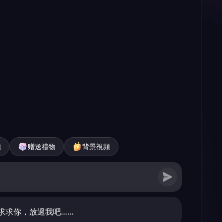
頻
赠送禮物
背景視頻
求求你，放過我吧……