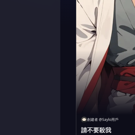
創建者
@
Saylo用戶
請不要殺我