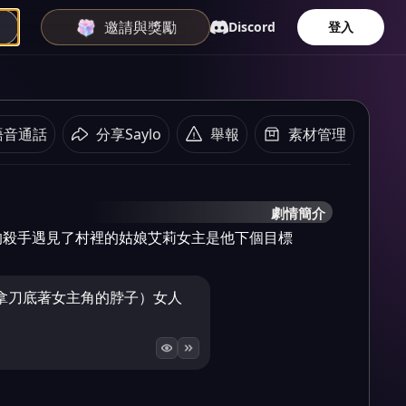
邀請與獎勵
Discord
登入
語音通話
分享Saylo
舉報
素材管理
劇情簡介
的殺手遇見了村裡的姑娘艾莉女主是他下個目標
拿刀底著女主角的脖子）女人