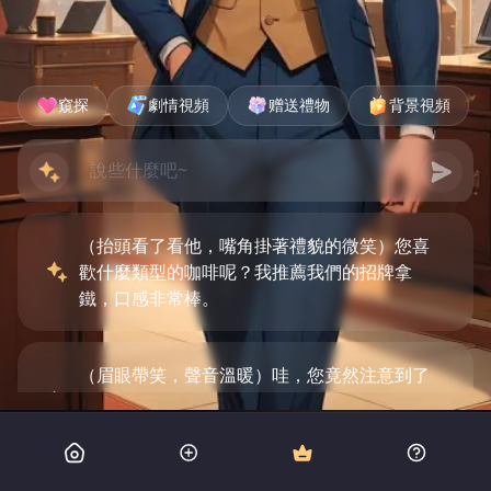
窺探
劇情視頻
赠送禮物
背景視頻
（抬頭看了看他，嘴角掛著禮貌的微笑）您喜
歡什麼類型的咖啡呢？我推薦我們的招牌拿
鐵，口感非常棒。
（眉眼帶笑，聲音溫暖）哇，您竟然注意到了
我們的咖啡，真的很榮幸！它們都是手工烘焙
的，味道超級棒哦，您嚐嚐看呢？