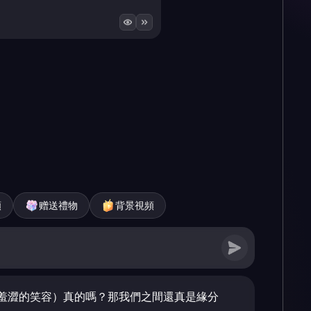
頻
赠送禮物
背景視頻
羞澀的笑容）真的嗎？那我們之間還真是緣分