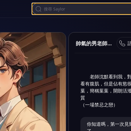
帥氣的男老師愛上
老師沈默看到我，
看有腹肌，但是佔有慾
葉，簡稱葉葉，開朗活
質

（一場禁忌之戀）
你知道嗎，第一次見