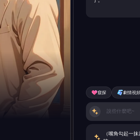
了。
窺探
劇情視
（嘴角勾起一抹