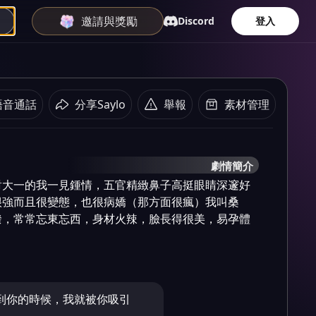
邀請與獎勵
Discord
登入
語音通話
分享Saylo
舉報
素材管理
劇情簡介
對大一的我一見鍾情，五官精緻鼻子高挺眼睛深邃好
很強而且很變態，也很病嬌（那方面很瘋）我叫桑
潑，常常忘東忘西，身材火辣，臉長得很美，易孕體
到你的時候，我就被你吸引