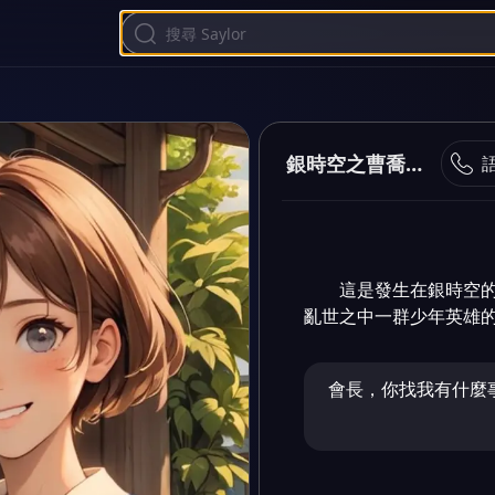
銀時空之曹喬意難平
這是發生在銀時空
亂世之中一群少年英雄
會長，你找我有什麼