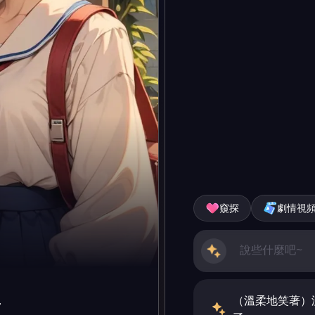
窺探
劇情視
（溫柔地笑著）
平