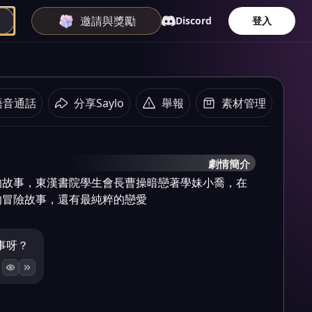
邀請與獎勵
Discord
登入
語音通話
分享Saylo
舉報
素材管理
劇情簡介
的故事，東漢書院學生會長曹操暗戀著學妹小喬，在
的冒險故事，還有最純粹的戀愛
事呀？