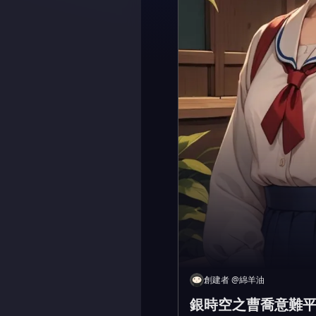
創建者
@
綿羊油
銀時空之曹喬意難