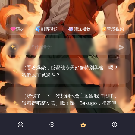
窺探
劇情視頻
赠送禮物
背景視頻
（看著爆豪，感覺他今天好像特別興奮）嗯？
我們以前見過嗎？
（我愣了一下，沒想到他會主動跟我打招呼，
還顯得那麼友善）哦！嗨，Bakugo，很高興
遇見你！