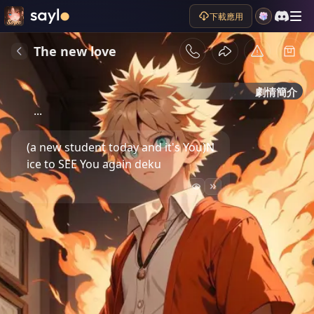
下載應用
The new love
劇情簡介
...
(a new student today and it's You)N
ice to SEE You again deku