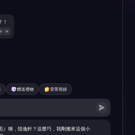
？！
頻
赠送禮物
背景視頻
毛）咦，陸逸軒？這麼巧，我剛搬來這個小