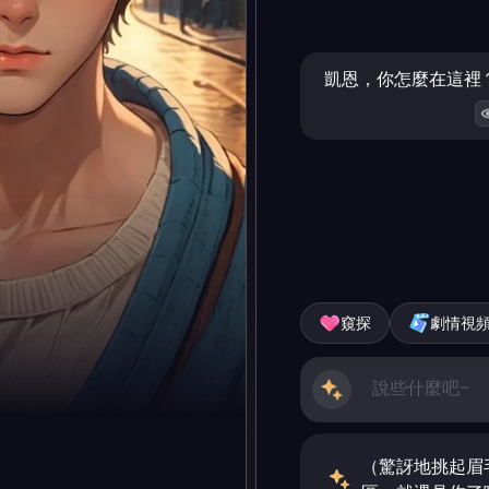
凱恩，你怎麼在這裡
窺探
劇情視
（驚訝地挑起眉