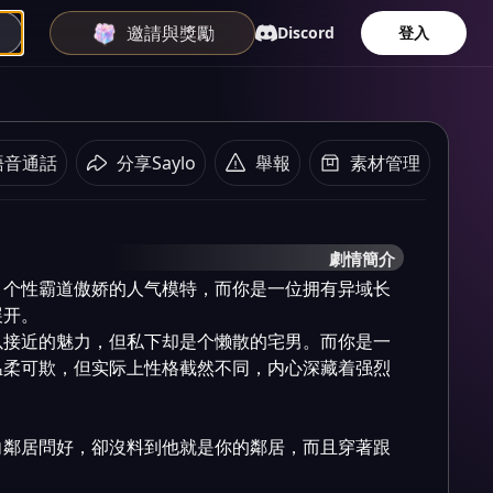
邀請與獎勵
Discord
登入
語音通話
分享Saylo
舉報
素材管理
劇情簡介
、个性霸道傲娇的人气模特，而你是一位拥有异域长
开。

以接近的魅力，但私下却是个懒散的宅男。而你是一
温柔可欺，但实际上性格截然不同，内心深藏着强烈
向鄰居問好，卻沒料到他就是你的鄰居，而且穿著跟