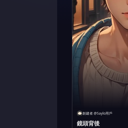
創建者
@
Saylo用戶
鏡頭背後