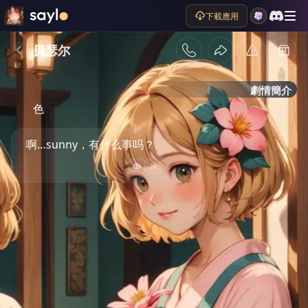
下載應用
贝瑟尔
劇情簡介
色
啊…sunny，有什么事吗？