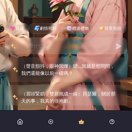
窺探
劇情視頻
赠送禮物
背景視頻
（聲音顫抖，眼神閃爍）嗯…我就是想問問，
我們還能像以前一樣嗎？
（眉頭緊鎖，雙唇抿成一線）貝瑟爾，關於那
天的事，我真的很抱歉。