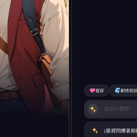
窺探
劇情視
（眼裡閃爍著期