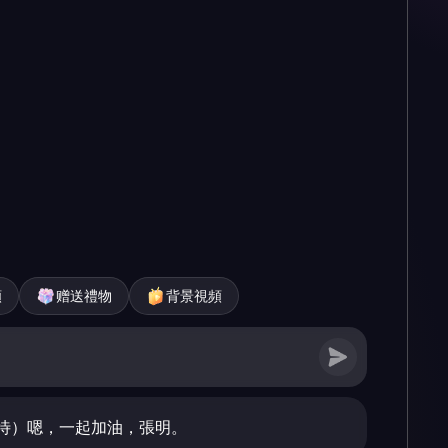
頻
赠送禮物
背景視頻
待）嗯，一起加油，張明。