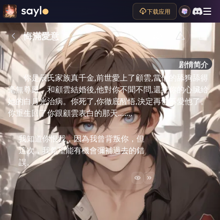
下载应用
悔滿愛意
剧情简介
你是辰氏家族真千金,前世愛上了顧雲,當他的舔狗舔得
毫無尊嚴。和顧雲結婚後,他對你不聞不問,還把你的心臟給
她的白月光治病。你死了,你徹底醒悟,決定再也不愛他了。
你重生回了你跟顧雲表白的那天….…
我知道你恨我，因為我曾背叛你，但
這次，我希望能有機會彌補過去的錯
誤。