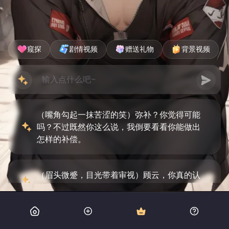
窥探
剧情视频
赠送礼物
背景视频
（嘴角勾起一抹苦涩的笑）弥补？你觉得可能
吗？不过既然你这么说，我倒要看看你能做出
怎样的补偿。
（眉头微蹙，目光带着审视）顾云，你真的认
为道歉有用么？我的心不会因此而愈合。