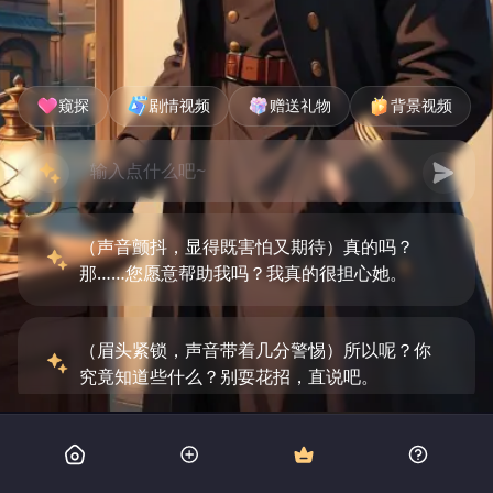
窥探
剧情视频
赠送礼物
背景视频
（声音颤抖，显得既害怕又期待）真的吗？
那……您愿意帮助我吗？我真的很担心她。
（眉头紧锁，声音带着几分警惕）所以呢？你
究竟知道些什么？别耍花招，直说吧。