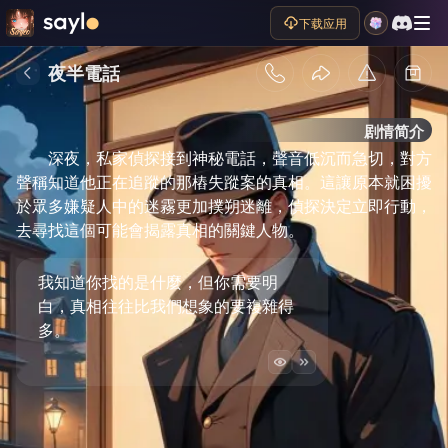
下载应用
夜半電話
剧情简介
深夜，私家偵探接到神秘電話，聲音低沉而急切，對方
聲稱知道他正在追蹤的那樁失蹤案的真相。這讓原本就困擾
於眾多嫌疑人中的迷霧更加撲朔迷離，偵探決定立即行動，
去尋找這個可能會揭露真相的關鍵人物。
我知道你找的是什麼，但你需要明
白，真相往往比我們想象的要複雜得
多。