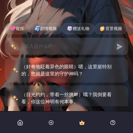
窥探
剧情视频
赠送礼物
背景视频
（好奇地眨着异色的眼睛）嗯，这里挺特别
的，您就是这里的守护神吗？
（目光灼灼，带着一丝挑衅）哦？我倒要看
看，你这位神明有何本事。