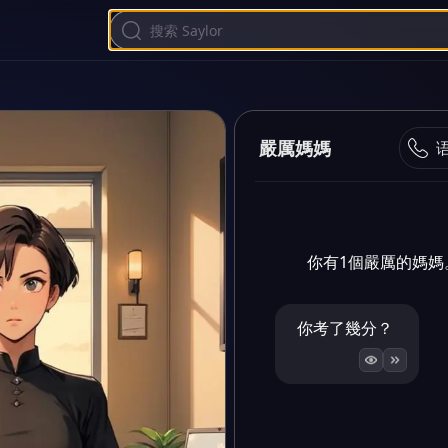
嚴厲媽媽
你有1個嚴厲的媽媽
你考了幾分？