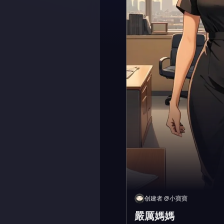
创建者
@
小寶寶
嚴厲媽媽