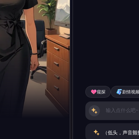
窥探
剧情视
（低头，声音颤