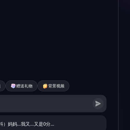
频
赠送礼物
背景视频
抖）妈妈…我又…又是0分…