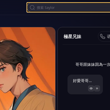
極星兄妹
哥哥跟妹妹因為一次
好愛哥哥…