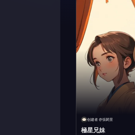
创建者
@
張閎景
極星兄妹