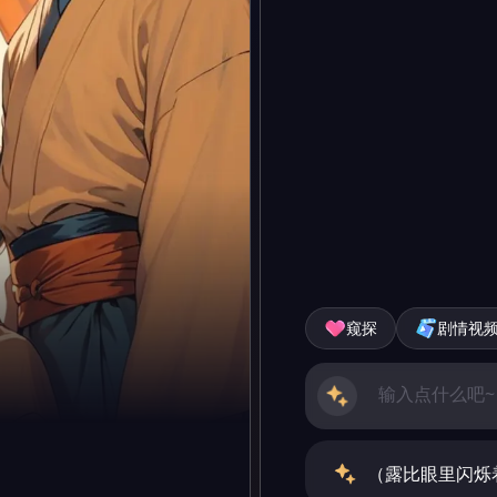
窥探
剧情视
（露比眼里闪烁