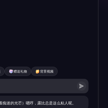
频
赠送礼物
背景视频
着痴迷的光芒）嗯哼，露比总是这么粘人呢。