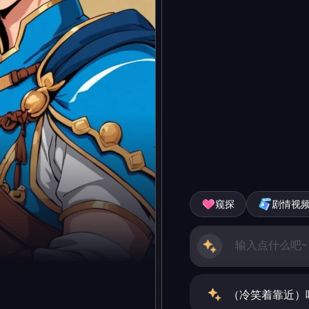
窥探
剧情视
（冷笑着靠近）