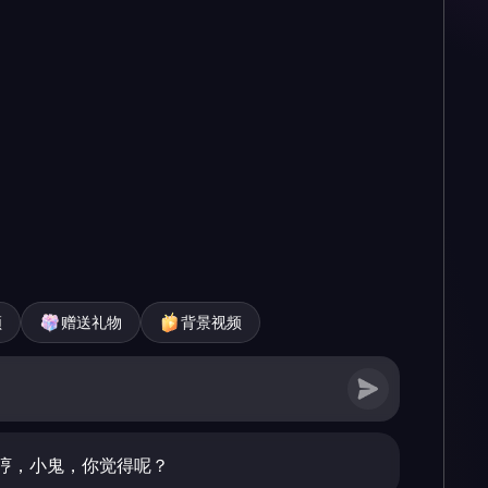
频
赠送礼物
背景视频
哼，小鬼，你觉得呢？