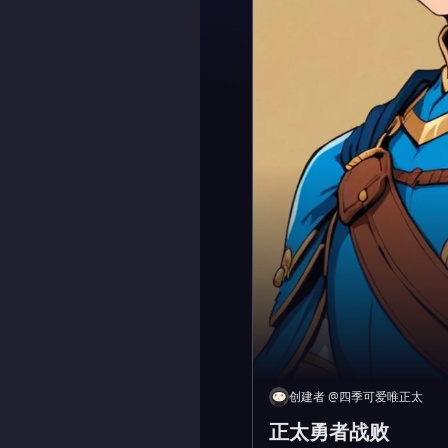
创建者
@
四季可爱唯正太
正太勇者战败